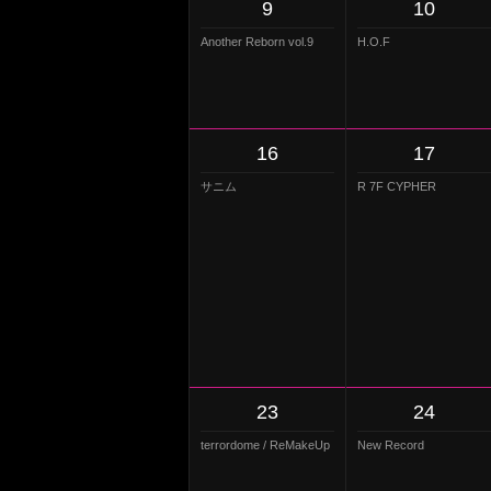
9
10
Another Reborn vol.9
H.O.F
16
17
サニム
R 7F CYPHER
23
24
terrordome / ReMakeUp
New Record