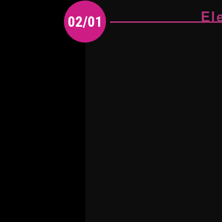
El
02/01