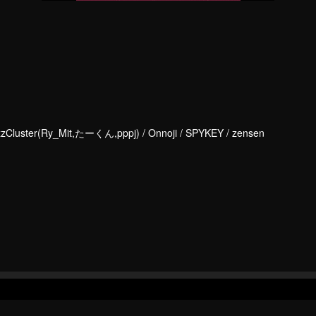
uster(Ry_Mit,たーくん,pppj) / Onnoji / SPYKEY / zensen