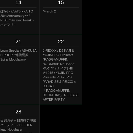
14
15
ぼかいとVol.3〜KAITO
M-arch 2
20th Anniversary〜 /
RISE / Vocaloid Freak -
ボカフリ！-
21
22
Login Special / ASAKUSA
J-REXXX / DJ KAJI &
HIPHOP / 螺旋響振 -
YUJINPRO Presents
Spiral Modulation-
"RAGGAMUFFIN
BOOMBAP RELEASE
PARTY" / ナイフレ!!!
Vol.215 / YUJIN.PRO
Presents PLAYER'S
PARADISE J-REXXX ×
DJ KAJI
「RAGGAMUFFIN
BOOM BAP」 RELEASE
AFTER PARTY
28
夫婦ガチャSSR確定演出
パーティー / FEEDER
feat. Nobuharu