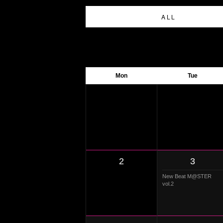
ALL
Mon
Tue
2
3
New Beat M@STER
vol.2