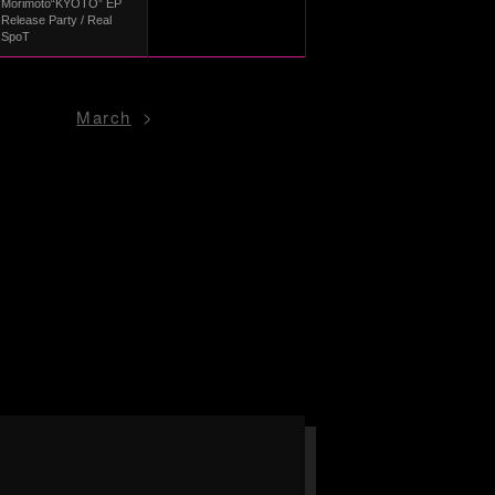
Morimoto“KYOTO” EP
Release Party / Real
SpoT
March