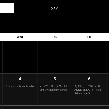
DAY
Wed
Thu
Fri
4
5
6
カラオケ大会 kanbow杯
ポップドリンクスvol.6 /
あぶしょーの宴 -7TH
UNION midnight series
ANNIVERSARY- / vivid
Friday / AXIS