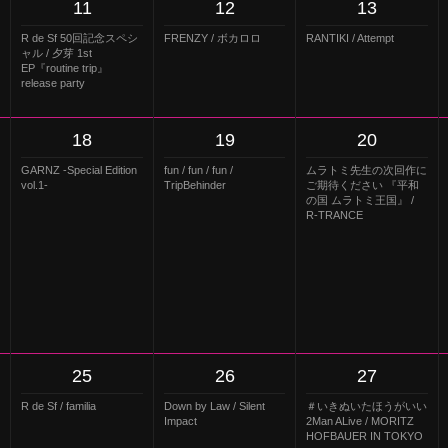
11
12
13
R de Sf 50回記念スペシ
FRENZY / ボカロロ
RANTIKI / Attempt
ャル / 夕芽 1st
EP『routine trip』
release party
18
19
20
GARNZ -Special Edition
fun / fun / fun /
ムラトミ先生の次回作に
vol.1-
TripBehinder
ご期待ください 『平和
の国 ムラトミ王国』 /
R-TRANCE
25
26
27
R de Sf / familia
Down by Law / Silent
＃いきぬいたほうがいい
Impact
2Man ALive / MORITZ
HOFBAUER IN TOKYO