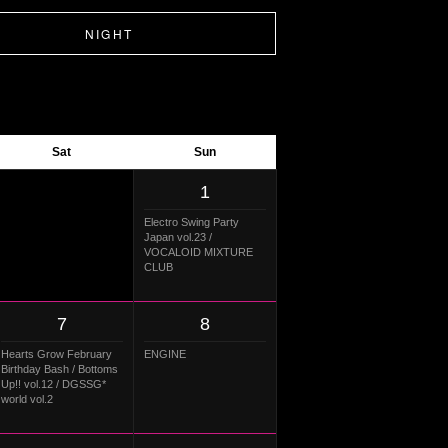
NIGHT
Sat
Sun
1
Electro Swing Party
Japan vol.23 /
VOCALOID MIXTURE
CLUB
7
8
Hearts Grow February
ENGINE
Birthday Bash / Bottoms
Up!! vol.12 / DGSSG*
world vol.2