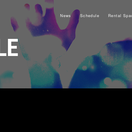
News
Schedule
Rental Spa
LE