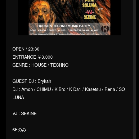
OPEN / 23:30
ENTRANCE ￥3,000
GENRE : HOUSE / TECHNO
GUEST DJ : Erykah
DJ : Amon / CHIMU / K-Bro / K-Da1 / Kasetsu / Rena / SO
LUNA
VJ : SEKINE
6Fのみ