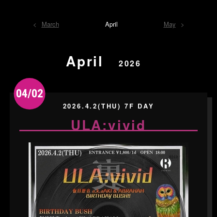
March
April
May
April
2026
04/02
2026.4.2(THU) 7F DAY
ULA:vivid