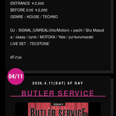
ENTRANCE ￥2,500
BEFORE 0:00 ￥2,000
GENRE：HOUSE / TECHNO
DJ：SIGNAL (UNREAL/chic/Motion) × pachi / Shu Masud
a / Jaaay / cynic / MOTOKA / Yate / yui kurumazaki
LIVE SET：TECSTONE
6Fのみ
04/11
2026.4.11(SAT) 6F DAY
BUTLER SERVICE