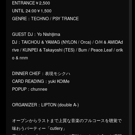
ENTRANCE￥2,500
UNTIL 24:00￥1,500
GENRE：TECHNO / PSY TRANCE
GUEST DJ：Yo Nishijima
DJ：TAICHOU & YAMAG (NYLON / Orca) / O/H & AMIDAd
rive / KUNPEI & Takayoshi (TES) / Bum / Peace.Leaf / orik
o & nnm
DINNER CHEF：表現モシクハ
CARD READING：yuki KOiMe
POPUP：chunnee
ORGANIZER：LIPTON (double A-)
オープンからラストまで上質な音楽のフルコースを聴覚で
味わうパーティー「cutlery」