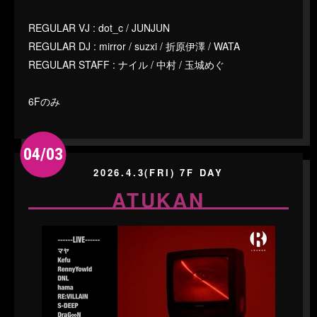
REGULAR VJ : dot_c / JUNJUN
REGULAR DJ : mirror / suzxi / 折原伊澤 / WATA
REGULAR STAFF : ナイル / 中村 / 玉城めぐ
6Fのみ
04/03
2026.4.3(FRI) 7F DAY
ATUKAN