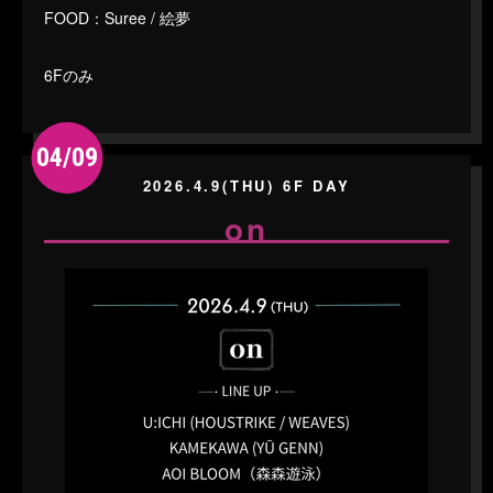
FOOD：Suree / 絵夢
6Fのみ
04/09
2026.4.9(THU) 6F DAY
on