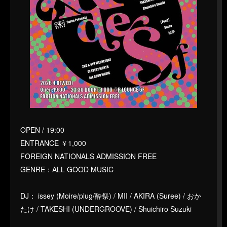
OPEN / 19:00
ENTRANCE ￥1,000
FOREIGN NATIONALS ADMISSION FREE
GENRE：ALL GOOD MUSIC
DJ： issey (Moire/plug/酔祭) / MII / AKIRA (Suree) / おか
たけ / TAKESHI (UNDERGROOVE) / Shuichiro Suzuki