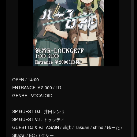
OPEN / 14:00
ENTRANCE ￥2,000 / 1D
GENRE : VOCALOID
SP GUEST DJ : 芥田レンリ
SP GUEST VJ : トゥッティ
GUEST DJ & VJ: AGAIN / 莉汰 / Takuan / shind / ゆーた /
Shazai / EC / ξクシー