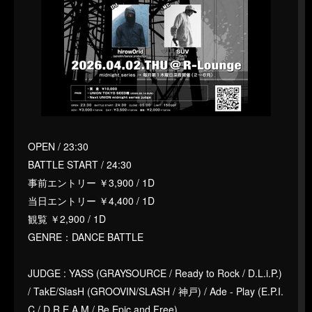
OPEN / 23:30
BATTLE START / 24:30
事前エントリー ￥3,900 / 1D
当日エントリー ￥4,400 / 1D
観覧 ￥2,900 / 1D
GENRE：DANCE BATTLE
JUDGE : YASS (GRAYSOURCE / Ready to Rock / D.L.i.P.)
/ TakE/SlasH (GROOVIN/SLASH / 神戸) / Ade - Play (E.P.I.
C / D.R.E.A.M / Be Epic and Free)