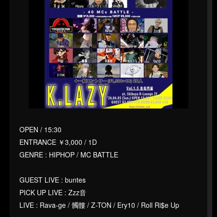
OPEN / 15:30
ENTRANCE ￥3,000 / 1D
GENRE : HIPHOP / MC BATTLE
GUEST LIVE : buntes
PICK UP LIVE : Zzz音
LIVE : Rava-ge / 髑髏 / Z-TON / Ery10 / Roll Ri$e Up