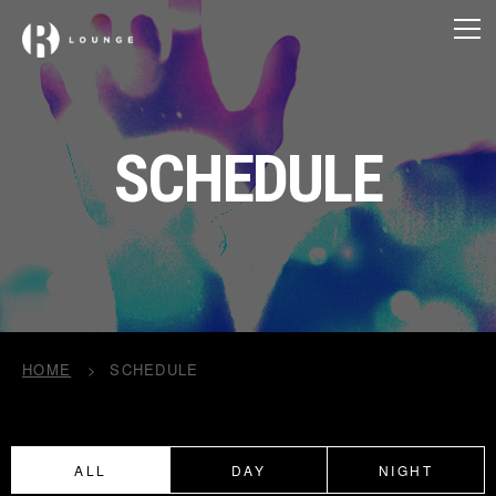
SCHEDULE
HOME
SCHEDULE
ALL
DAY
NIGHT