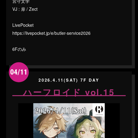
宮守文学
VJ : 扉 / Zect
LivePocket
https://livepocket.jp/e/butler-service2026
6Fのみ
04/11
2026.4.11(SAT) 7F DAY
ハーフロイド vol.15