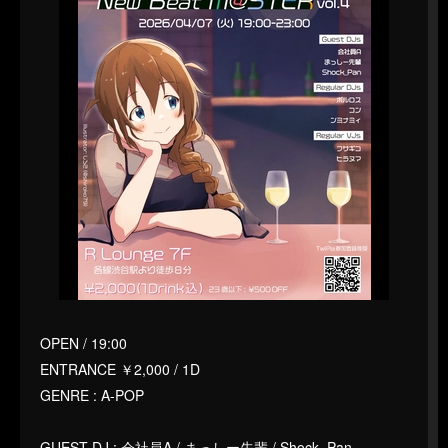
OPEN / 19:00
ENTRANCE ￥2,000 / 1D
GENRE : A-POP
GUEST DJ : 会社員A / まっしー先輩 / Shock_Pan