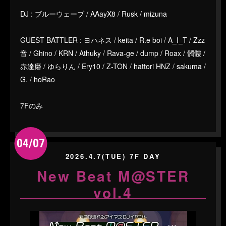
DJ : ブルーウェーブ / AAayX8 / Rusk / mizuna
GUEST BATTLER : ヨハネス / keita / R.e boi / A_I_T / Zzz
音 / Ghino / KRN / Athuky / Rava-ge / dump / Roax / 髑髏 /
赤達磨 / ゆらりん / Ery10 / Z-TON / hattori HNZ / sakuma /
G. / hoRao
7Fのみ
04/07
2026.4.7(TUE) 7F DAY
New Beat M@STER
vol.4