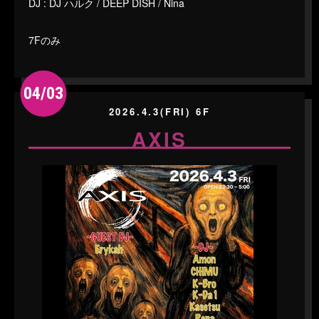
DJ : DJ ハルク / DEEP DISH / Nina
7Fのみ
04/03
2026.4.3(FRI) 6F
AXIS