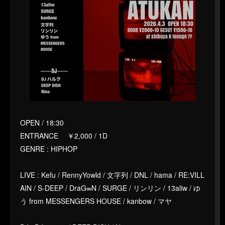
OPEN / 18:30
ENTRANCE ￥2,000 / 1D
GENRE : HIPHOP
LIVE : Kefu / RennyYowld / 文字列 / DNL / hama / RE:VILL
AIN / S-DEEP / DraG∞N / SURGE / リンリン / 13aliw / ゆ
う from MESSENGERS HOUSE / kanbow / マヤ