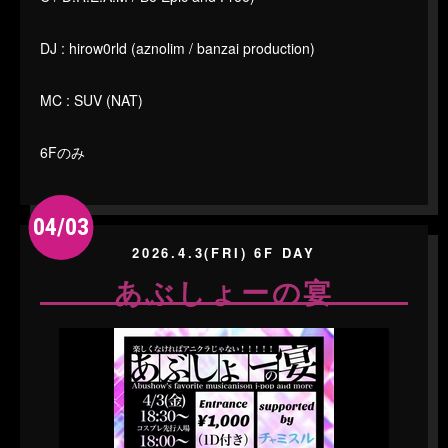
DJ : hirow0rld (aznolim / banzai production)
MC : SUV (NAT)
6Fのみ
04/03
2026.4.3(FRI) 6F DAY
あぶしょーの宴