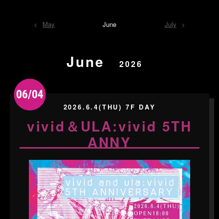
May
June
July
June
2026
06/04
2026.6.4(THU) 7F DAY
vivid＆ULA:vivid 5TH
ANNY