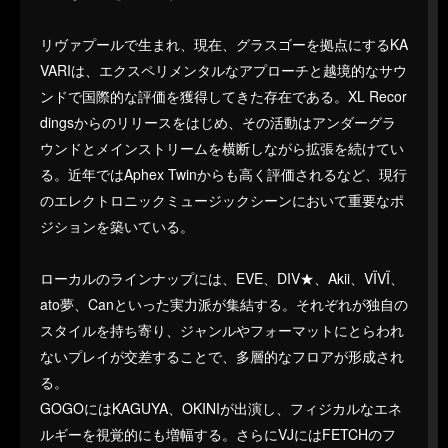
リヴァプールで生まれ、現在、グラスゴーを拠点にするKA
VARIは、エクスペリメンタルなアプローチと越境的なサウ
ンドで国際的な評価を獲得してきた存在である。XL Recor
dingsからのリリースをはじめ、その活動はアンダーグラ
ウンドとメインストリームを横断しながら拡張を続けてい
る。近年ではAphex Twinからも高く評価されるなど、現行
のエレクトロニックミュージックシーンにおいて重要なポ
ジションを築いている。
ローカルのラインナップには、EVE、DIV★、Akii、VÏVÏ、
ato夢、Canといった実力派が集結する。それぞれが独自の
スタイルを持ち寄り、ジャンルやフォーマットにとらわれ
ないプレイが交差することで、多層的なフロアが形成され
る。
GOGOにはKAGUYA、OKINIが出演し、フィジカルなエネ
ルギーを視覚的にも増幅する。さらにVJにはFETCHのフ