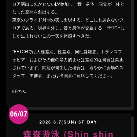
ロア演出に欠かせないjが参加し、音・身体・視覚が一体と
なった空間を創出する。
東京のプライド月間の夜に出現する、どこにも属さないフ
ロアである。境界を外し、音と身体が交差する、FETCHに
しか生まれないこの一夜を体感すべきだ。
*FETCHでは人種差別、性差別、同性愛嫌悪、トランスフ
ォビア、およびその他の暴力的または差別的な発言は禁止
されています。問題が発生した場合は、速やかに会場のス
タッフ、主催者、または出演者に連絡してください。
6Fのみ
06/07
2026.6.7(SUN) 6F DAY
森森遊泳 (Shin shin