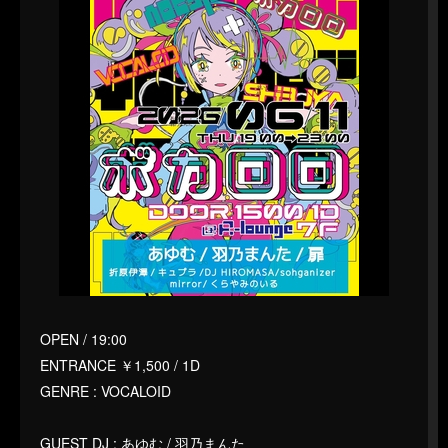
OPEN / 19:00
ENTRANCE ￥1,500 / 1D
GENRE : VOCALOID
GUEST DJ : あゆむ / 羽乃まんた