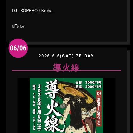
DJ : KOPERO / Kreha
6Fのみ
06/06
2026.6.6(SAT) 7F DAY
導火線