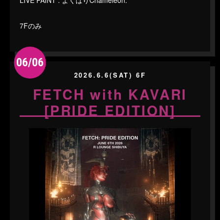
LIVE PAINT : よくばりChameleon.
7Fのみ
06/06
2026.6.6(SAT) 6F
FETCH with KAVARI
[PRIDE EDITION]