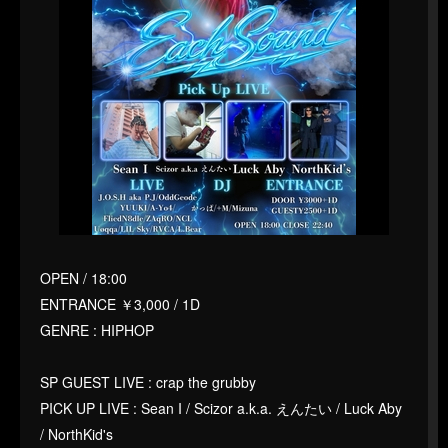
OPEN / 18:00
ENTRANCE ￥3,000 / 1D
GENRE : HIPHOP
SP GUEST LIVE : crap the grubby
PICK UP LIVE : Sean I / Scizor a.k.a. えんたい / Luck Aby
/ NorthKid's