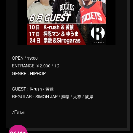
OPEN / 19:00
ENTRANCE ￥2,000 / 1D
GENRE : HIPHOP
GUEST : K-rush / 黄猿
REGULAR : SIMON JAP / 麻猿 / 太尊 / 彼岸
7Fのみ