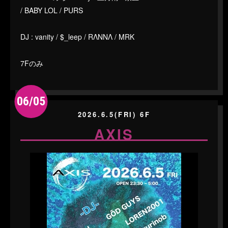
/ BABY LOL / PURS
DJ : vanity / $_leep / RΛNNΛ / MRK
7Fのみ
06/05
2026.6.5(FRI) 6F
AXIS