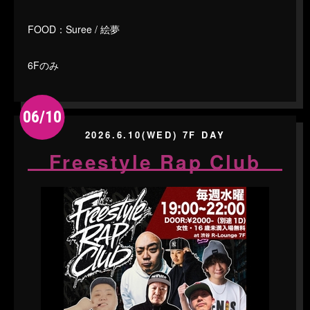
FOOD：Suree / 絵夢
6Fのみ
06/10
2026.6.10(WED) 7F DAY
Freestyle Rap Club