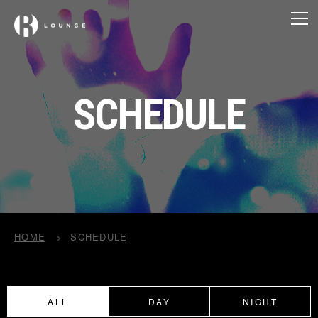
SCHEDULE
HOME
SCHEDULE
ALL
DAY
NIGHT