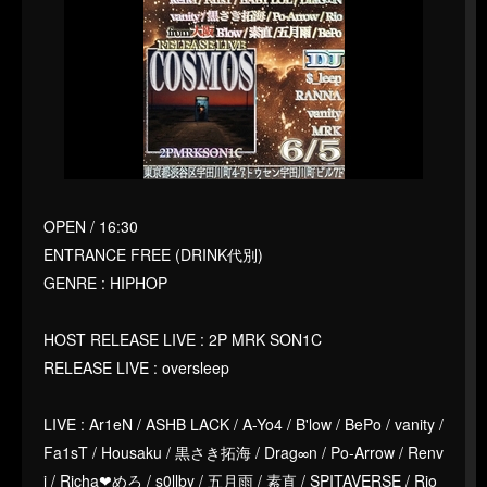
OPEN / 16:30
ENTRANCE FREE (DRINK代別)
GENRE : HIPHOP
HOST RELEASE LIVE : 2P MRK SON1C
RELEASE LIVE : oversleep
LIVE : Ar1eN / ASHB LACK / A-Yo4 / B'low / BePo / vanity /
Fa1sT / Housaku / 黒さき拓海 / Drag∞n / Po-Arrow / Renv
i / Richa❤︎めろ / s0llby / 五月雨 / 素直 / SPITAVERSE / Rio