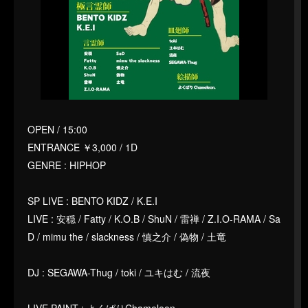
OPEN / 15:00
ENTRANCE ￥3,000 / 1D
GENRE : HIPHOP
SP LIVE : BENTO KIDZ / K.E.I
LIVE : 安穏 / Fatty / K.O.B / ShuN / 雷禅 / Z.I.O-RAMA / Sa
D / mimu the / slackness / 慎之介 / 偽物 / 土竜
DJ : SEGAWA-Thug / toki / ユキはむ / 流夜