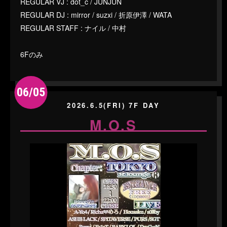
REGULAR VJ : dot_c / JUNJUN
REGULAR DJ : mirror / suzxi / 折原伊澤 / WATA
REGULAR STAFF : ナイル / 中村
6Fのみ
06/05
2026.6.5(FRI) 7F DAY
M.O.S