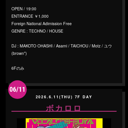
OPEN / 19:00
ENTRANCE ￥1,000
Foreign National Adimission Free
GENRE : TECHNO / HOUSE
DJ : MAKOTO OHASHI / Asami / TAICHOU / Motz / ユウ
(brown*)
6Fのみ
06/11
2026.6.11(THU) 7F DAY
ボカロロ