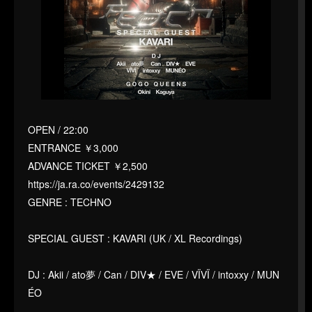
OPEN / 22:00
ENTRANCE ￥3,000
ADVANCE TICKET ￥2,500
https://ja.ra.co/events/2429132
GENRE : TECHNO
SPECIAL GUEST : KAVARI (UK / XL Recordings)
DJ : Akii / ato夢 / Can / DIV★ / EVE / VÏVÏ / intoxxy / MUN
ÉO