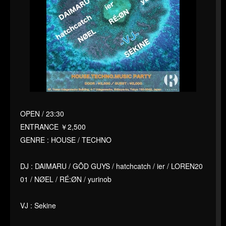
OPEN / 23:30
ENTRANCE ￥2,500
GENRE : HOUSE / TECHNO
DJ : DAIMARU / GÕD GUYS / hatchcatch / ier / LOREN20
01 / NØEL / RÉ:ØN / yurinob
VJ : Sekine