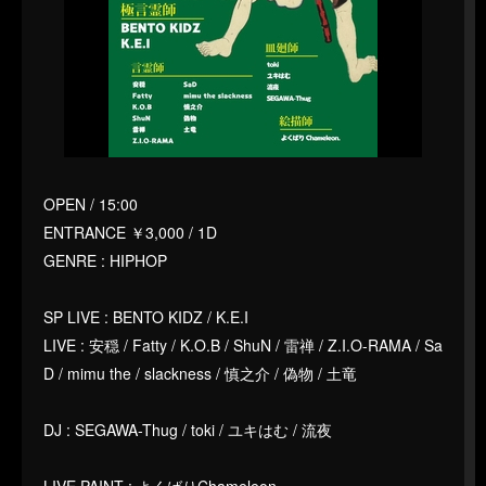
OPEN / 15:00
ENTRANCE ￥3,000 / 1D
GENRE : HIPHOP
SP LIVE : BENTO KIDZ / K.E.I
LIVE : 安穏 / Fatty / K.O.B / ShuN / 雷禅 / Z.I.O-RAMA / Sa
D / mimu the / slackness / 慎之介 / 偽物 / 土竜
DJ : SEGAWA-Thug / toki / ユキはむ / 流夜