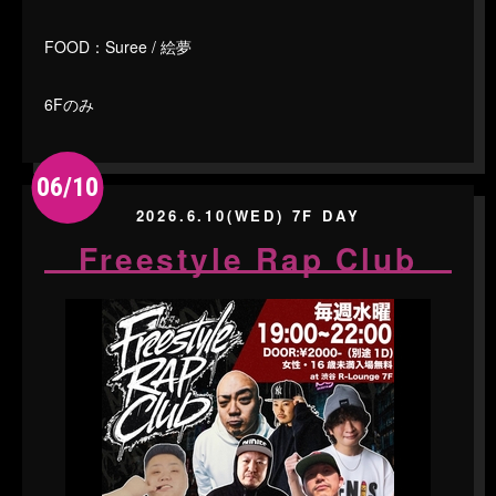
FOOD：Suree / 絵夢
6Fのみ
06/10
2026.6.10(WED) 7F DAY
Freestyle Rap Club