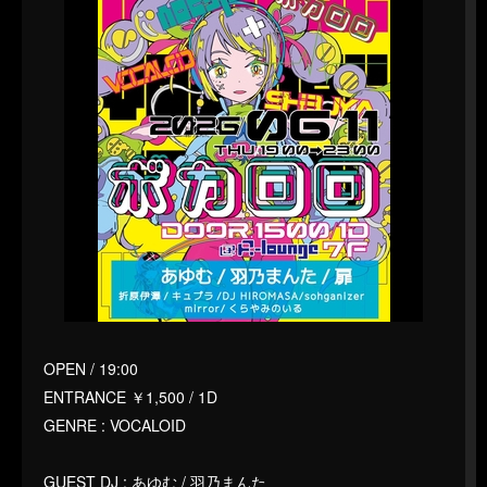
OPEN / 19:00
ENTRANCE ￥1,500 / 1D
GENRE : VOCALOID
GUEST DJ : あゆむ / 羽乃まんた