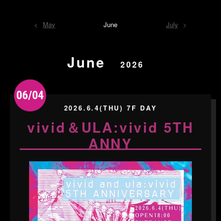
May
June
July
June
2026
06/04
2026.6.4(THU) 7F DAY
vivid＆ULA:vivid 5TH
ANNY