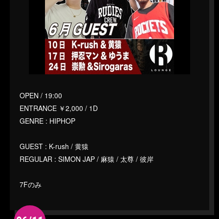
OPEN / 19:00
ENTRANCE ￥2,000 / 1D
GENRE : HIPHOP
GUEST : K-rush / 黄猿
REGULAR : SIMON JAP / 麻猿 / 太尊 / 彼岸
7Fのみ