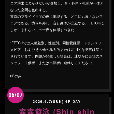
ロア演出に欠かせないjが参加し、音・身体・視覚が一体と
なった空間を創出する。
東京のプライド月間の夜に出現する、どこにも属さないフ
ロアである。境界を外し、音と身体が交差する、FETCHに
しか生まれないこの一夜を体感すべきだ。
*FETCHでは人種差別、性差別、同性愛嫌悪、トランスフ
ォビア、およびその他の暴力的または差別的な発言は禁止
されています。問題が発生した場合は、速やかに会場のス
タッフ、主催者、または出演者に連絡してください。
6Fのみ
06/07
2026.6.7(SUN) 6F DAY
森森遊泳 (Shin shin