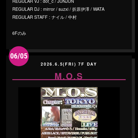
REGULAR VJ : dot_c / JUNJUN
REGULAR DJ : mirror / suzxi / 折原伊澤 / WATA
REGULAR STAFF : ナイル / 中村
6Fのみ
06/05
2026.6.5(FRI) 7F DAY
M.O.S