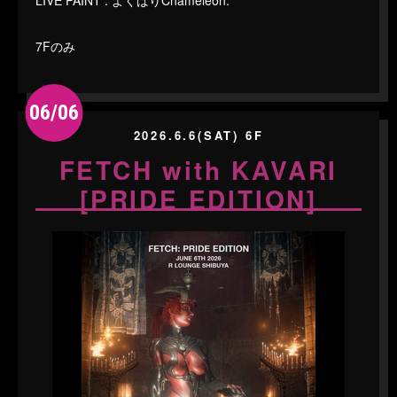
LIVE PAINT : よくばりChameleon.
7Fのみ
06/06
2026.6.6(SAT) 6F
FETCH with KAVARI
[PRIDE EDITION]