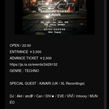
OPEN / 22:00
ENTRANCE ￥3,000
ADVANCE TICKET ￥2,500
https://ja.ra.co/events/2429132
GENRE : TECHNO
SPECIAL GUEST : KAVARI (UK / XL Recordings)
DJ : Akii / ato夢 / Can / DIV★ / EVE / VÏVÏ / intoxxy / MUN
ÉO