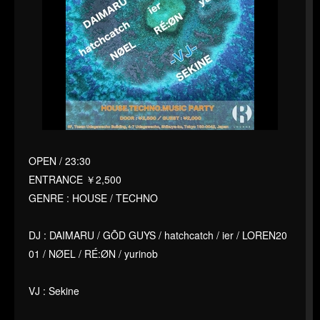
OPEN / 23:30
ENTRANCE ￥2,500
GENRE : HOUSE / TECHNO
DJ : DAIMARU / GÕD GUYS / hatchcatch / ier / LOREN20
01 / NØEL / RÉ:ØN / yurinob
VJ : Sekine