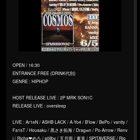
OPEN / 16:30
ENTRANCE FREE (DRINK代別)
GENRE : HIPHOP
HOST RELEASE LIVE : 2P MRK SON1C
RELEASE LIVE : oversleep
LIVE : Ar1eN / ASHB LACK / A-Yo4 / B'low / BePo / vanity /
Fa1sT / Housaku / 黒さき拓海 / Drag∞n / Po-Arrow / Renv
i / Richa❤︎めろ / s0llby / 五月雨 / 素直 / SPITAVERSE / Rio