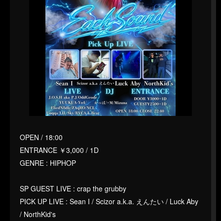
OPEN / 18:00
ENTRANCE ￥3,000 / 1D
GENRE : HIPHOP
SP GUEST LIVE : crap the grubby
PICK UP LIVE : Sean I / Scizor a.k.a. えんたい / Luck Aby
/ NorthKid's