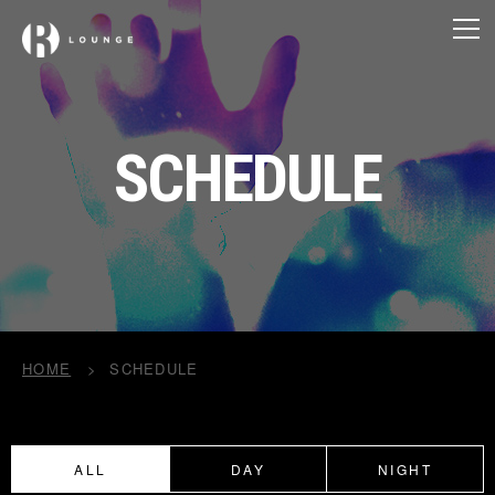
SCHEDULE
HOME
SCHEDULE
ALL
DAY
NIGHT