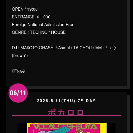
OPEN / 19:00
ENTRANCE ￥1,000
Foreign National Adimission Free
GENRE : TECHNO / HOUSE
DJ : MAKOTO OHASHI / Asami / TAICHOU / Motz / ユウ
(brown*)
6Fのみ
06/11
2026.6.11(THU) 7F DAY
ボカロロ