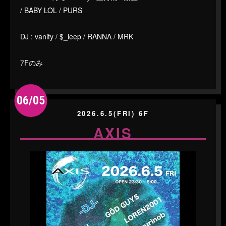
/ BABY LOL / PURS
DJ : vanity / $_leep / RΛNNΛ / MRK
7Fのみ
06/05
2026.6.5(FRI) 6F
AXIS