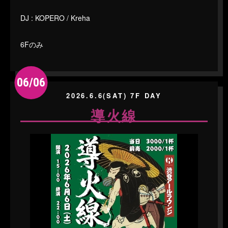
DJ : KOPERO / Kreha
6Fのみ
06/06
2026.6.6(SAT) 7F DAY
導火線