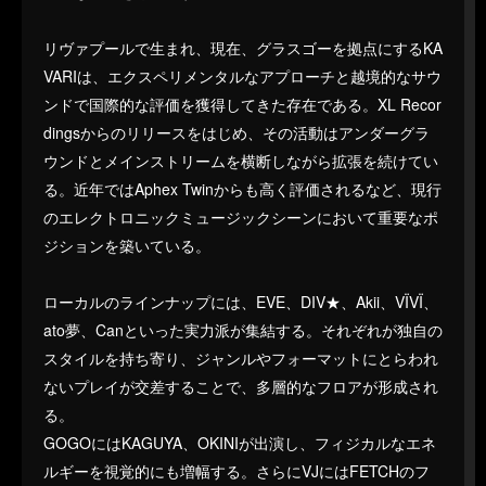
リヴァプールで生まれ、現在、グラスゴーを拠点にするKA
VARIは、エクスペリメンタルなアプローチと越境的なサウ
ンドで国際的な評価を獲得してきた存在である。XL Recor
dingsからのリリースをはじめ、その活動はアンダーグラ
ウンドとメインストリームを横断しながら拡張を続けてい
る。近年ではAphex Twinからも高く評価されるなど、現行
のエレクトロニックミュージックシーンにおいて重要なポ
ジションを築いている。
ローカルのラインナップには、EVE、DIV★、Akii、VÏVÏ、
ato夢、Canといった実力派が集結する。それぞれが独自の
スタイルを持ち寄り、ジャンルやフォーマットにとらわれ
ないプレイが交差することで、多層的なフロアが形成され
る。
GOGOにはKAGUYA、OKINIが出演し、フィジカルなエネ
ルギーを視覚的にも増幅する。さらにVJにはFETCHのフ