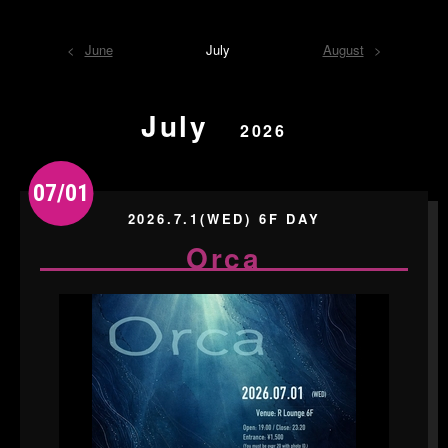
June
July
August
July
2026
07/01
2026.7.1(WED) 6F DAY
Orca