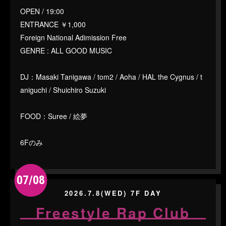
OPEN / 19:00
ENTRANCE ￥1,000
Foreign National Adimission Free
GENRE : ALL GOOD MUSIC
DJ：Masaki Tanigawa / tom2 / Aoha / HAL the Cygnus / t
aniguchi / Shuichiro Suzuki
FOOD：Suree / 絵夢
6Fのみ
07/08
2026.7.8(WED) 7F DAY
Freestyle Rap Club