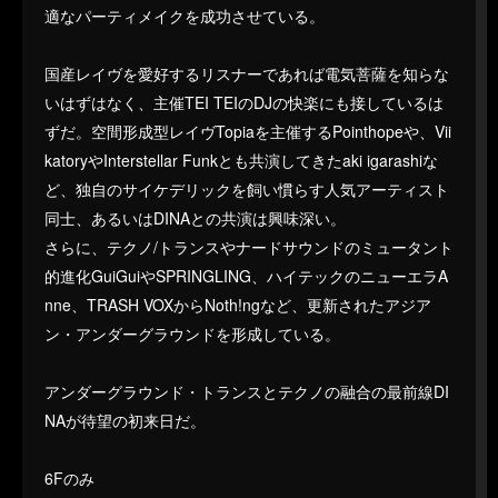
適なパーティメイクを成功させている。
国産レイヴを愛好するリスナーであれば電気菩薩を知らな
いはずはなく、主催TEI TEIのDJの快楽にも接しているは
ずだ。空間形成型レイヴTopiaを主催するPointhopeや、Vii
katoryやInterstellar Funkとも共演してきたaki igarashiな
ど、独自のサイケデリックを飼い慣らす人気アーティスト
同士、あるいはDINAとの共演は興味深い。
さらに、テクノ/トランスやナードサウンドのミュータント
的進化GuiGuiやSPRINGLING、ハイテックのニューエラA
nne、TRASH VOXからNoth!ngなど、更新されたアジア
ン・アンダーグラウンドを形成している。
アンダーグラウンド・トランスとテクノの融合の最前線DI
NAが待望の初来日だ。
6Fのみ