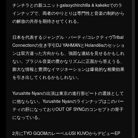
チンチラとの新ユニットgalaxychinchilla & kakekoでのラ
インナップで、両者のやりとりは専門性と音楽の制約から
の解放の共存を期待させてくれる。
日本を代表するジャングル・パーティ/コレクティヴTribal
Connectionの生き字引DJ YAHMANとHolandêsのセッショ
ンは双方違った方向からも、強固な連結を見せるかもしれ
ない。ブラジル音楽の豊かなリズムに正面から答えうる、
膨大な情報と豊潤なイマジネーションは爆発的な相乗効果
を引き出してくれるかもしれない。
Yurushite Nyanの出演は東京の進行形ビートの選抜として
に他ならない。Yurushite Nyanのラインナップはこのパー
ティの肝になっておりOUT OF SYNCのコンセプトの骨子
になっている。
2月にTYO GQOMのレーベルUSI KUVOからデビューEP