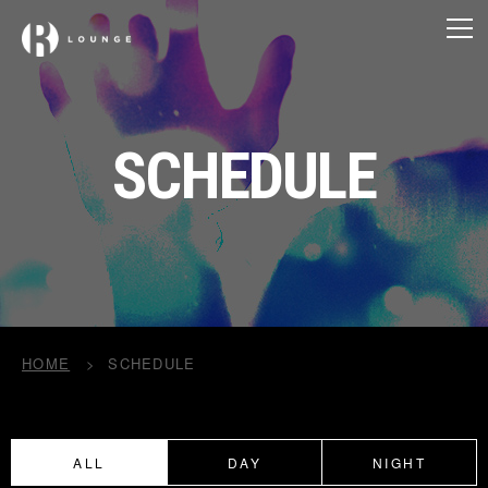
SCHEDULE
HOME
SCHEDULE
ALL
DAY
NIGHT