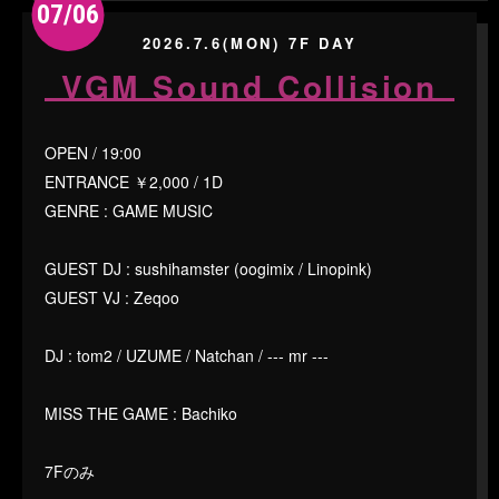
07/06
2026.7.6(MON) 7F DAY
VGM Sound Collision
OPEN / 19:00
ENTRANCE ￥2,000 / 1D
GENRE : GAME MUSIC
GUEST DJ : sushihamster (oogimix / Linopink)
GUEST VJ : Zeqoo
DJ : tom2 / UZUME / Natchan / --- mr ---
MISS THE GAME : Bachiko
7Fのみ