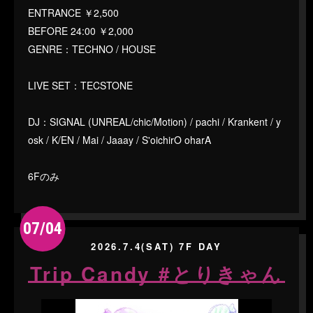
ENTRANCE ￥2,500
BEFORE 24:00 ￥2,000
GENRE：TECHNO / HOUSE
LIVE SET：TECSTONE
DJ：SIGNAL (UNREAL/chic/Motion) / pachi / Krankent / y
osk / K/EN / Mai / Jaaay / S'oichirO oharA
6Fのみ
07/04
2026.7.4(SAT) 7F DAY
Trip Candy #とりきゃん