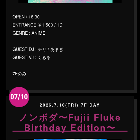
OPEN / 18:30
ENTRANCE ￥1,500 / 1D
GENRE : ANIME
GUEST DJ : チリ / あまぎ
GUEST VJ : くるる
7Fのみ
07/10
2026.7.10(FRI) 7F DAY
ノンボダ〜Fujii Fluke
Birthday Edition〜