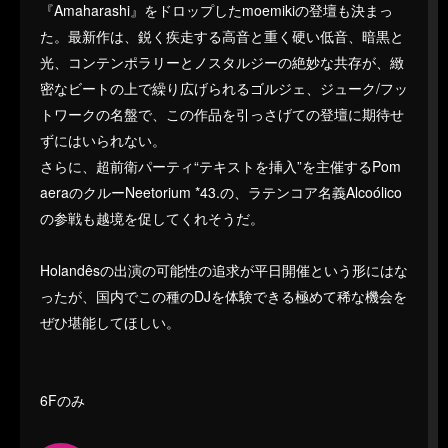
『Amaharashi』をドロップしたmoemikiの登壇も決まっ
た。最新作は、鋭く疾走する高音と重く硬い低音、暗黒と
光、コンテンポラリーとノスタルジーの絶妙な共存が、緻
密なビートの上で繰り広げられるゴルジェ、ジューク/フッ
トワークの名盤で、この作品を引っさげての登壇に期待せ
ずにはいられない。
さらに、超前衛パーティ“テキストを挿入”を主催するPom
aeraのクルーNeetorium *43.の、ラテンコア名義Alcoólico
の参戦も越境を促してくれそうだ。
Holandêsの出演の可能性の追求が平日開催という形にはな
ったが、国内でこの種のDJを体験できる極めて稀な機会を
ぜひ堪能してほしい。
6Fのみ