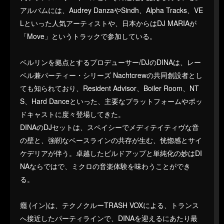
アルバムには、Audrey DanzaやSindh、Alpha Tracks、VE
Lといった人気アーティストや、日本からはDJ MARIAが
「Move」というトラックで参加している。
ベルリンを拠点とするプロデューサー/DJのDINAは、レー
ベル兼パーティー・シリーズ Nachtcrewの共同創設者とし
ても知られており、Resident Advisor、Boiler Room、NT
S、Hard Danceといった、主要なプラットフォームやポッ
ドキャストに度々登場してきた。
DINAのDJセットは、スペイシーでメディテイティヴな音
の壁と、強靭なベースラインの共存が生む、恍惚感とサイ
ケデリアが伴う。卓越したビルドアップと単純化の妙はDI
NAならではで、ミクロの音楽体験を味わうことができ
る。
癮 (イン)は、テクノクルーTRASH VOXによる、トランス
へ接近したパーティラインで、DINAを迎えるにあたり最