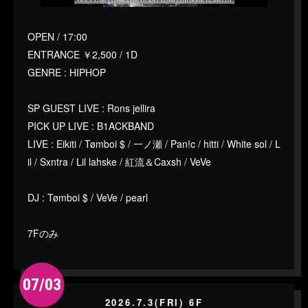
OPEN / 17:00
ENTRANCE ￥2,500 / 1D
GENRE : HIPHOP
SP GUEST LIVE : Rons jellira
PICK UP LIVE : B1ACKBAND
LIVE : Eikiti / Tømboi $ / 一ノ瀬 / Pan!c / hitti / White sol / L
il / Sxntra / Lil lahske / 紅流＆Caxsh / VeVe
DJ : Tømboi $ / VeVe / pearl
7Fのみ
07/03
2026.7.3(FRI) 6F