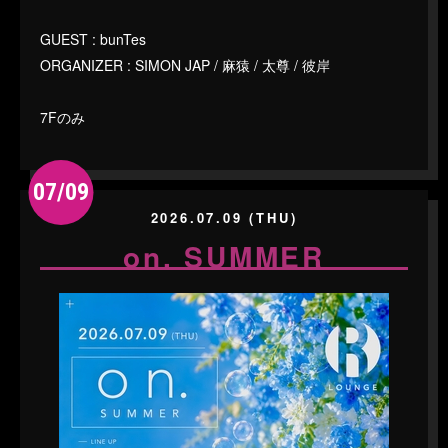
GUEST : bunTes
ORGANIZER : SIMON JAP / 麻猿 / 太尊 / 彼岸
7Fのみ
07/09
2026.07.09 (THU)
on. SUMMER