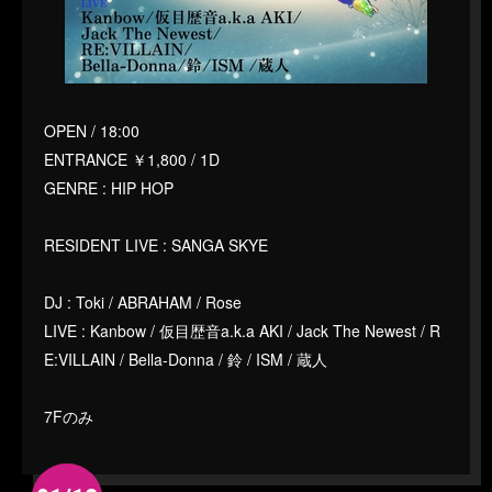
OPEN / 18:00
ENTRANCE ￥1,800 / 1D
GENRE : HIP HOP
RESIDENT LIVE : SANGA SKYE
DJ : Toki / ABRAHAM / Rose
LIVE : Kanbow / 仮目歴音a.k.a AKI / Jack The Newest / R
E:VILLAIN / Bella-Donna / 鈴 / ISM / 蔵人
7Fのみ