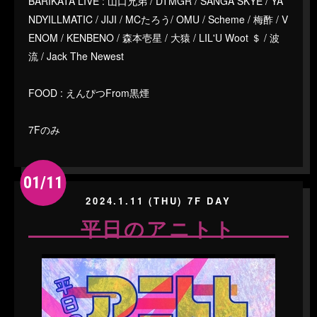
BARIKATA LIVE : 山口兄弟 / DTMGR / SANGA SKYE / YA
NDYILLMATIC / JIJI / MCたろう/ OMU / Scheme / 梅酢 / V
ENOM / KENBENO / 森本壱星 / 大猿 / LIL'U Woot ＄ / 波
流 / Jack The Newest
FOOD : えんぴつFrom黒煙
7Fのみ
01/11
2024.1.11 (THU) 7F DAY
平日のアニトト