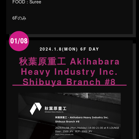
FOOD：Suree
6Fのみ
01/08
2024.1.8(MON) 6F DAY
秋葉原重工 Akihabara
Heavy Industry Inc.
Shibuya Branch #8