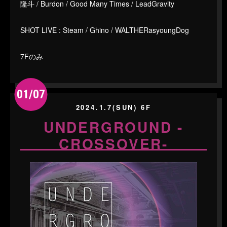
隆斗 / Burdon / Good Many Times / LeadGravity
SHOT LIVE : Steam / Ghino / WALTHERasyoungDog
7Fのみ
01/07
2024.1.7(SUN) 6F
UNDERGROUND -
CROSSOVER-