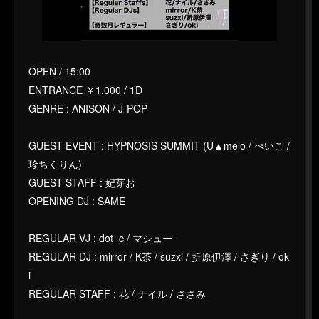
OPEN / 15:00
ENTRANCE ￥1,000 / 1D
GENRE : ANISON / J-POP
GUEST EVENT : HYPNOSIS SUMMIT (U▲melo / ぺいこ /
珍ちくりん)
GUEST STAFF : 妃芽お
OPENING DJ : SAME
REGULAR VJ : dot_c / マシュー
REGULAR DJ : mirror / K茶 / suzxi / 折原伊澤 / さぎり / ok
i
REGULAR STAFF : 花 / ナイル / ささみ