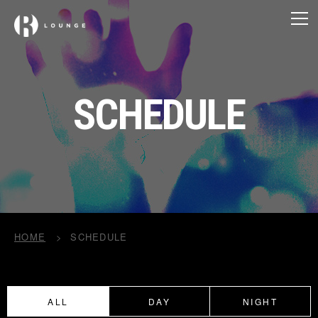
SCHEDULE
HOME
SCHEDULE
ALL
DAY
NIGHT