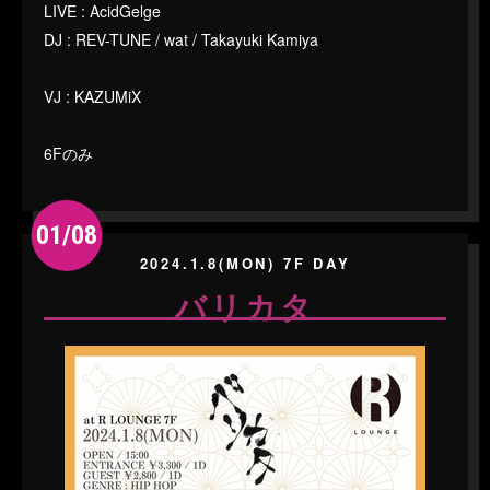
LIVE : AcidGelge
DJ : REV-TUNE / wat / Takayuki Kamiya
VJ : KAZUMiX
6Fのみ
01/08
2024.1.8(MON) 7F DAY
バリカタ