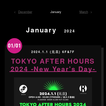
December
January
March
January
2024
01/01
2024.1.1 (元旦) 6F&7F
TOKYO AFTER HOURS
2024 -New Year's Day-