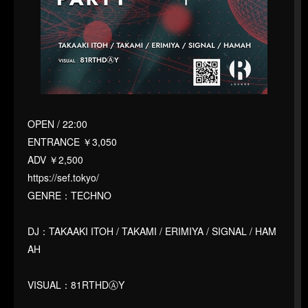
OPEN / 22:00
ENTRANCE ￥3,050
ADV ￥2,500
https://sef.tokyo/
GENRE：TECHNO
DJ：TAKAAKI ITOH / TAKAMI / ERIMIYA / SIGNAL / HAM
AH
VISUAL：81RTHDⒶY