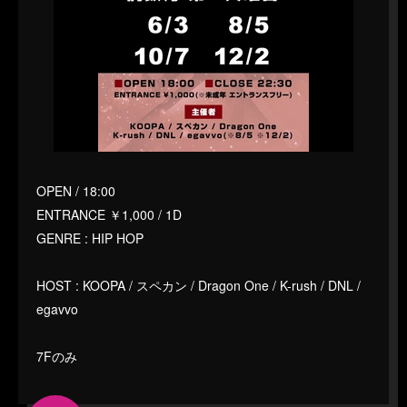
OPEN / 18:00
ENTRANCE ￥1,000 / 1D
GENRE : HIP HOP
HOST : KOOPA / スペカン / Dragon One / K-rush / DNL /
egavvo
7Fのみ