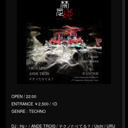
OPEN / 22:00
ENTRANCE ￥2,500 / 1D
GENRE : TECHNO
DJ : Hz♂ / ANDE TROIS / テクノたりてる？ / Uichi / URU