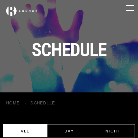
SCHEDULE
HOME
SCHEDULE
ALL
DAY
NIGHT