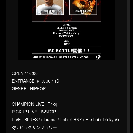
OPEN / 16:00
ENTRANCE ￥1,000 / 1D
GENRE : HIPHOP
CHAMPION LIVE : T4kq
PICKUP LIVE : B-STOP
LIVE : BLUES / diorama / hattori HNZ / R.e boi / Tricky Vic
ky / ビックサンフラワー