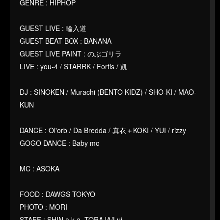
GENRE : HIPHOP
GUEST LIVE : 輪入道
GUEST BEAT BOX : BANANA
GUEST LIVE PAINT : のぶゴリラ
LIVE : you-4 / STARRK / Fortis / 凱
DJ : SINOKEN / Murachi (BENTO KIDZ) / SHO-KI / MAO-
KUN
DANCE : Ol'orb / Da Bredda / 真衣＋KOKI / YUI / rizzy
GOGO DANCE : Baby mo
MC : ASOKA
FOOD : DAWGS TOKYO
PHOTO : MORI
STAFF : SHIN a.k.a. TORAJA/Lui