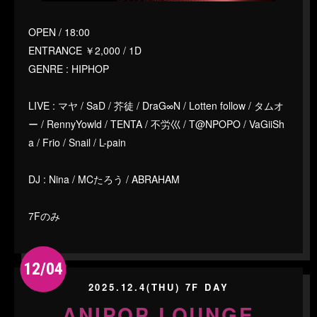
OPEN / 18:00
ENTRANCE ￥2,000 / 1D
GENRE : HIPHOP
LIVE : マヤ / SaD / 芥徒 / DraG∞N / Lotten follow / タムオ
ー / RennyYowld / TENTA / 不労巛 / T@NPOPO / VaGiiSh
a / Frio / Snail / L-pain
DJ : Nina / MCたろう / ABRAHAM
7Fのみ
12/04
2025.12.4(THU) 7F DAY
ANIPOP LOUNGE