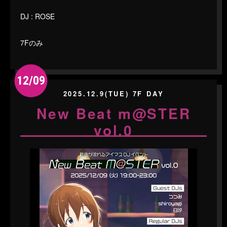
DJ : ROSE
7Fのみ
12/09
2025.12.9(TUE) 7F DAY
New Beat m@STER
vol.0