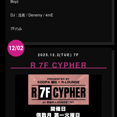
Boyz
DJ : 流夜 / Denemy / 4mE
7Fのみ
12/02
2025.12.2(TUE) 7F
R 7F CYPHER