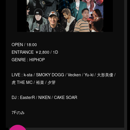
OPEN / 18:00
ENTRANCE ￥2,800 / 1D
GENRE : HIPHOP
LIVE : k-sta / SMOKY DOGG / Vecken / Yu-ki / 大形美優 /
虎 THE MC / 裕菜 / 夕芽
DJ : EasterR / NIKEN / CAKE SOAR
7Fのみ