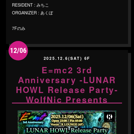
RESIDENT : みちこ
ORGANIZER : あくぼ
7Fのみ
12/06
2025.12.6(SAT) 6F
E=mc2 3rd
Anniversary -LUNAR
HOWL Release Party-
WolfNic Presents