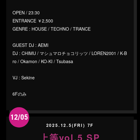
OPEN / 23:30
ENTRANCE ￥2,500
GENRE : HOUSE / TECHNO / TRANCE
GUEST DJ : AEMI
DJ : CHIMU / マシュマロチョコリッツ / LOREN2001 / K-B
ro / Okamon / KO-KI / Tsubasa
VJ : Sekine
6Fのみ
12/05
2025.12.5(FRI) 7F
上等vol.5 SP