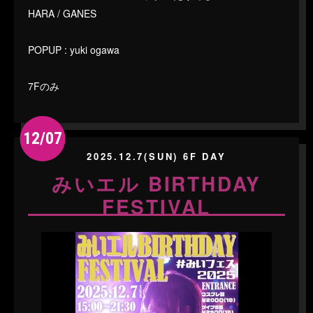
HARA / GANES
POPUP : yuki ogawa
7Fのみ
12/07
2025.12.7(SUN) 6F DAY
みいエル BIRTHDAY
FESTIVAL