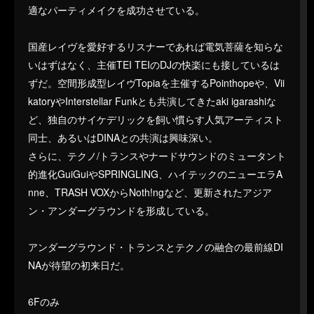
適なパーティメイクを成功させている。
国産レイヴを愛好するリスナーであれば電気菩薩を知らな
いはずはなく、主催TEI TEIのDJの快楽にも接しているは
ずだ。空間形成型レイヴTopiaを主催するPointhopeや、Vii
katoryやInterstellar Funkとも共演してきたaki igarashiな
ど、独自のサイケデリックを飼い慣らす人気アーティスト
同士、あるいはDINAとの共演は興味深い。
さらに、テクノ/トランスやナードサウンドのミュータント
的進化GuiGuiやSPRINGLING、ハイテックのニューエラA
nne、TRASH VOXからNoth!ngなど、更新されたアジア
ン・アンダーグラウンドを形成している。
アンダーグラウンド・トランスとテクノの融合の最前線DI
NAが待望の初来日だ。
6Fのみ