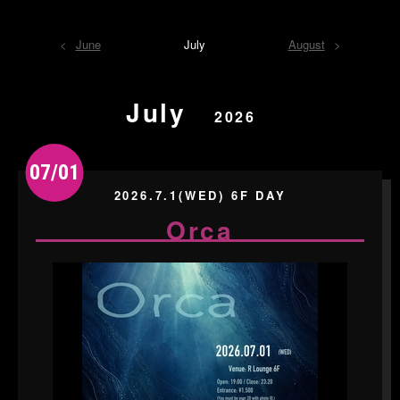
June
July
August
July
2026
07/01
2026.7.1(WED) 6F DAY
Orca