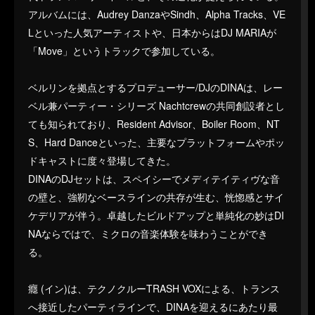
アルバムには、Audrey DanzaやSindh、Alpha Tracks、VE
Lといった人気アーティストや、日本からはDJ MARIAが
「Move」というトラックで参加している。
ベルリンを拠点とするプロデューサー/DJのDINAは、レー
ベル兼パーティー・シリーズ Nachtcrewの共同創設者とし
ても知られており、Resident Advisor、Boiler Room、NT
S、Hard Danceといった、主要なプラットフォームやポッ
ドキャストに度々登場してきた。
DINAのDJセットは、スペイシーでメディテイティヴな音
の壁と、強靭なベースラインの共存が生む、恍惚感とサイ
ケデリアが伴う。卓越したビルドアップと単純化の妙はDI
NAならではで、ミクロの音楽体験を味わうことができ
る。
癮 (イン)は、テクノクルーTRASH VOXによる、トランス
へ接近したパーティラインで、DINAを迎えるにあたり最