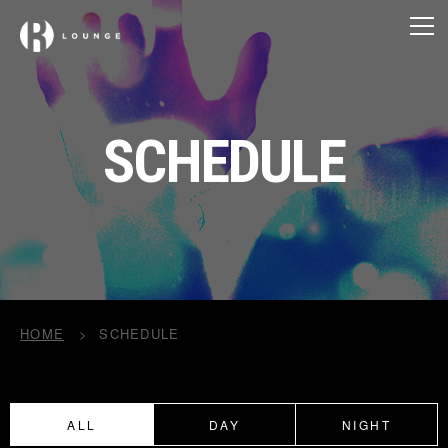
SCHEDULE
HOME
SCHEDULE
ALL
DAY
NIGHT