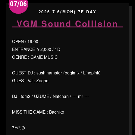
07/06
2026.7.6(MON) 7F DAY
VGM Sound Collision
OPEN / 19:00
ENTRANCE ￥2,000 / 1D
GENRE : GAME MUSIC
GUEST DJ : sushihamster (oogimix / Linopink)
GUEST VJ : Zeqoo
DJ : tom2 / UZUME / Natchan / --- mr ---
MISS THE GAME : Bachiko
7Fのみ