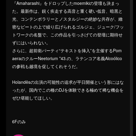
『Amaharashi』をドロップしたmoemikiの登壇も決まっ
た。最新作は、鋭く疾走する高音と重く硬い低音、暗黒と
光、コンテンポラリーとノスタルジーの絶妙な共存が、緻
密なビートの上で繰り広げられるゴルジェ、ジューク/フッ
トワークの名盤で、この作品を引っさげての登壇に期待せ
ずにはいられない。
さらに、超前衛パーティ“テキストを挿入”を主催するPom
aeraのクルーNeetorium *43.の、ラテンコア名義Alcoólico
の参戦も越境を促してくれそうだ。
Holandêsの出演の可能性の追求が平日開催という形にはな
ったが、国内でこの種のDJを体験できる極めて稀な機会を
ぜひ堪能してほしい。
6Fのみ