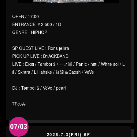
OPEN / 17:00
ENTRANCE ￥2,500 / 1D
GENRE : HIPHOP
SP GUEST LIVE : Rons jellira
PICK UP LIVE : B1ACKBAND
LIVE : Eikiti / Tømboi $ / 一ノ瀬 / Pan!c / hitti / White sol / L
il / Sxntra / Lil lahske / 紅流＆Caxsh / VeVe
DJ : Tømboi $ / VeVe / pearl
7Fのみ
07/03
2026.7.3(FRI) 6F