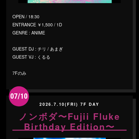
OPEN / 18:30
ENTRANCE ￥1,500 / 1D
GENRE : ANIME
GUEST DJ : チリ / あまぎ
GUEST VJ : くるる
7Fのみ
07/10
2026.7.10(FRI) 7F DAY
ノンボダ〜Fujii Fluke
Birthday Edition〜