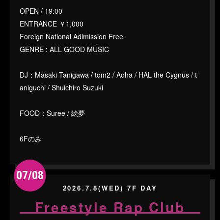
OPEN / 19:00
ENTRANCE ￥1,000
Foreign National Adimission Free
GENRE : ALL GOOD MUSIC
DJ：Masaki Tanigawa / tom2 / Aoha / HAL the Cygnus / t
aniguchi / Shuichiro Suzuki
FOOD：Suree / 絵夢
6Fのみ
07/08
2026.7.8(WED) 7F DAY
Freestyle Rap Club