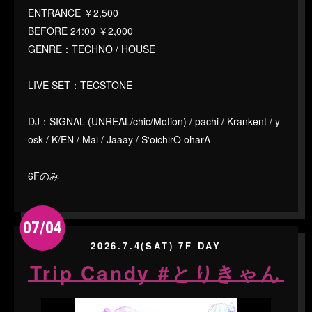
ENTRANCE ￥2,500
BEFORE 24:00 ￥2,000
GENRE：TECHNO / HOUSE
LIVE SET：TECSTONE
DJ：SIGNAL (UNREAL/chic/Motion) / pachi / Krankent / y
osk / K/EN / Mai / Jaaay / S'oichirO oharA
6Fのみ
07/04
2026.7.4(SAT) 7F DAY
Trip Candy #とりきゃん