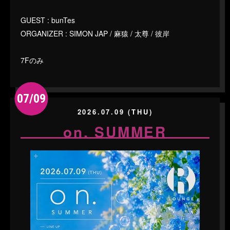
GUEST : bunTes
ORGANIZER : SIMON JAP / 麻猿 / 太尊 / 彼岸
7Fのみ
07/09
2026.07.09 (THU)
on. SUMMER