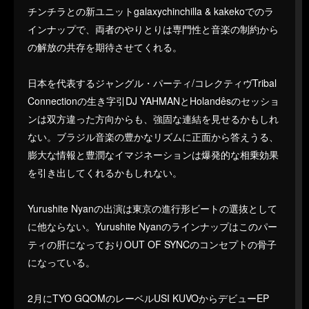
チンチラとの新ユニットgalaxychinchilla & kakekoでのラ
インナップで、両者のやりとりは専門性と音楽の制約から
の解放の共存を期待させてくれる。
日本を代表するジャングル・パーティ/コレクティヴTribal
Connectionの生き字引DJ YAHMANとHolandêsのセッショ
ンは双方違った方向からも、強固な連結を見せるかもしれ
ない。ブラジル音楽の豊かなリズムに正面から答えうる、
膨大な情報と豊潤なイマジネーションは爆発的な相乗効果
を引き出してくれるかもしれない。
Yurushite Nyanの出演は東京の進行形ビートの選抜として
に他ならない。Yurushite Nyanのラインナップはこのパー
ティの肝になっておりOUT OF SYNCのコンセプトの骨子
になっている。
2月にTYO GQOMのレーベルUSI KUVOからデビューEP