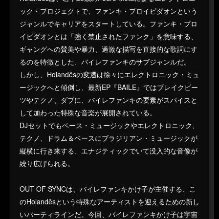
ック・プロジェクトで、ファンキ・プロイビダオンという
ジャンルでキャリアをスタートしている。ファンキ・プロ
イビダオンとは「強く禁止されたファンク」を意味する、
ギャングへの賛美や暴力、過激な描写を直接的な歌詞にす
るのを特徴とした、バイレファンキのサブジャンルだ。
しかし、Holandêsの変遷は徐々にエレクトロニック・ミュ
ージックへと傾倒し、最新EP『BAILE』ではブレイクビー
ツやテクノ、ダブに、バイレファンキの要素がスパイスと
して加わった特殊な音楽が展開されている。
DJセットでもベース・ミュージックやエレクトロニック、
テクノ、ドラム＆ベースにブラジリアン・ミュージックが
縦横に行き来する、エナジティックでいて没入的な音像が
繰り広げられる。
OUT OF SYNCは、バイレファンキかけ子が主催する、こ
のHolandêsという特殊なアーティストを迎えるための新し
いパーティラインだ。今回、バイレファンキかけ子は宇宙