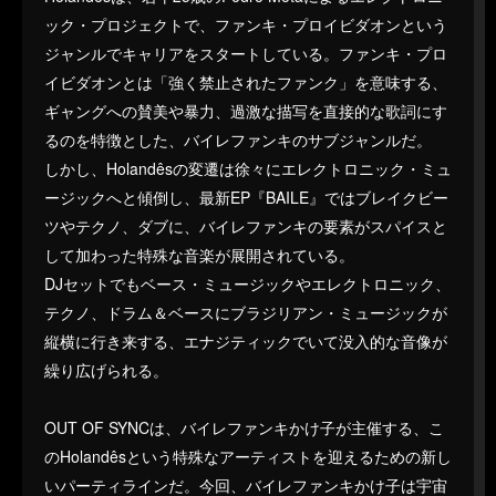
ック・プロジェクトで、ファンキ・プロイビダオンという
ジャンルでキャリアをスタートしている。ファンキ・プロ
イビダオンとは「強く禁止されたファンク」を意味する、
ギャングへの賛美や暴力、過激な描写を直接的な歌詞にす
るのを特徴とした、バイレファンキのサブジャンルだ。
しかし、Holandêsの変遷は徐々にエレクトロニック・ミュ
ージックへと傾倒し、最新EP『BAILE』ではブレイクビー
ツやテクノ、ダブに、バイレファンキの要素がスパイスと
して加わった特殊な音楽が展開されている。
DJセットでもベース・ミュージックやエレクトロニック、
テクノ、ドラム＆ベースにブラジリアン・ミュージックが
縦横に行き来する、エナジティックでいて没入的な音像が
繰り広げられる。
OUT OF SYNCは、バイレファンキかけ子が主催する、こ
のHolandêsという特殊なアーティストを迎えるための新し
いパーティラインだ。今回、バイレファンキかけ子は宇宙