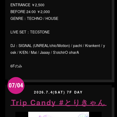
ENTRANCE ￥2,500
BEFORE 24:00 ￥2,000
GENRE：TECHNO / HOUSE
LIVE SET：TECSTONE
DJ：SIGNAL (UNREAL/chic/Motion) / pachi / Krankent / y
osk / K/EN / Mai / Jaaay / S'oichirO oharA
6Fのみ
07/04
2026.7.4(SAT) 7F DAY
Trip Candy #とりきゃん