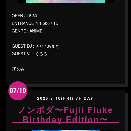
OPEN / 18:30
ENTRANCE ￥1,500 / 1D
GENRE : ANIME
GUEST DJ : チリ / あまぎ
GUEST VJ : くるる
7Fのみ
07/10
2026.7.10(FRI) 7F DAY
ノンボダ〜Fujii Fluke
Birthday Edition〜