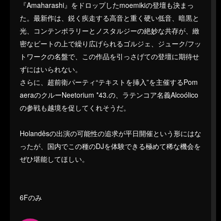
『Amaharashi』をドロップしたmoemikiの登壇も決まっ
た。最新作は、鋭く疾走する高音と重く硬い低音、暗黒と
光、コンテンポラリーとノスタルジーの絶妙な共存が、緻
密なビートの上で繰り広げられるゴルジェ、ジューク/フッ
トワークの名盤で、この作品を引っさげての登壇に期待せ
ずにはいられない。
さらに、超前衛パーティ“テキストを挿入”を主催するPom
aeraのクルーNeetorium *43.の、ラテンコア名義Alcoólico
の参戦も越境を促してくれそうだ。
Holandêsの出演の可能性の追求が平日開催という形にはな
ったが、国内でこの種のDJを体験できる極めて稀な機会を
ぜひ堪能してほしい。
6Fのみ