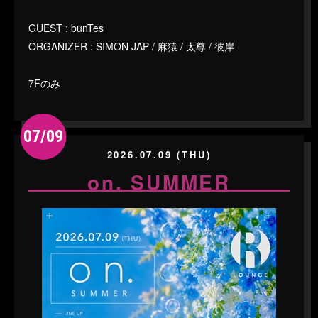
GUEST : bunTes
ORGANIZER : SIMON JAP / 麻猿 / 太尊 / 彼岸
7Fのみ
07/09
2026.07.09 (THU)
on. SUMMER