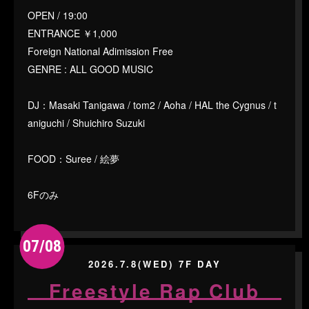
OPEN / 19:00
ENTRANCE ￥1,000
Foreign National Adimission Free
GENRE : ALL GOOD MUSIC
DJ：Masaki Tanigawa / tom2 / Aoha / HAL the Cygnus / t
aniguchi / Shuichiro Suzuki
FOOD：Suree / 絵夢
6Fのみ
07/08
2026.7.8(WED) 7F DAY
Freestyle Rap Club