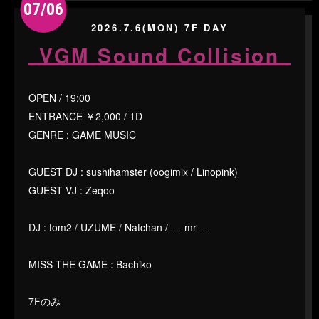
07/06
2026.7.6(MON) 7F DAY
VGM Sound Collision
OPEN / 19:00
ENTRANCE ￥2,000 / 1D
GENRE : GAME MUSIC
GUEST DJ : sushihamster (oogimix / Linopink)
GUEST VJ : Zeqoo
DJ : tom2 / UZUME / Natchan / --- mr ---
MISS THE GAME : Bachiko
7Fのみ