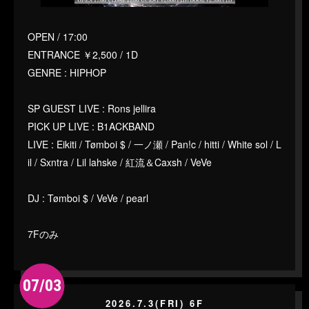
OPEN / 17:00
ENTRANCE ￥2,500 / 1D
GENRE : HIPHOP
SP GUEST LIVE : Rons jellira
PICK UP LIVE : B1ACKBAND
LIVE : Eikiti / Tømboi $ / 一ノ瀬 / Pan!c / hitti / White sol / L
il / Sxntra / Lil lahske / 紅流＆Caxsh / VeVe
DJ : Tømboi $ / VeVe / pearl
7Fのみ
07/03
2026.7.3(FRI) 6F