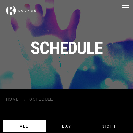
SCHEDULE
HOME
SCHEDULE
ALL
DAY
NIGHT