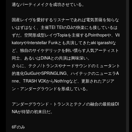
適なパーティメイクを成功させている。
国産レイヴを愛好するリスナーであれば電気菩薩を知らな
いはずはなく、主催TEI TEIのDJの快楽にも接しているは
ずだ。空間形成型レイヴTopiaを主催するPointhopeや、Vii
katoryやInterstellar Funkとも共演してきたaki igarashiな
ど、独自のサイケデリックを飼い慣らす人気アーティスト
同士、あるいはDINAとの共演は興味深い。
さらに、テクノ/トランスやナードサウンドのミュータント
的進化GuiGuiやSPRINGLING、ハイテックのニューエラA
nne、TRASH VOXからNoth!ngなど、更新されたアジア
ン・アンダーグラウンドを形成している。
アンダーグラウンド・トランスとテクノの融合の最前線DI
NAが待望の初来日だ。
6Fのみ