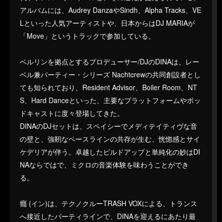
アルバムには、Audrey DanzaやSindh、Alpha Tracks、VE
Lといった人気アーティストや、日本からはDJ MARIAが
「Move」というトラックで参加している。
ベルリンを拠点とするプロデューサー/DJのDINAは、レー
ベル兼パーティー・シリーズ Nachtcrewの共同創設者とし
ても知られており、Resident Advisor、Boiler Room、NT
S、Hard Danceといった、主要なプラットフォームやポッ
ドキャストに度々登場してきた。
DINAのDJセットは、スペイシーでメディテイティヴな音
の壁と、強靭なベースラインの共存が生む、恍惚感とサイ
ケデリアが伴う。卓越したビルドアップと単純化の妙はDI
NAならではで、ミクロの音楽体験を味わうことができ
る。
癮 (イン)は、テクノクルーTRASH VOXによる、トランス
へ接近したパーティラインで、DINAを迎えるにあたり最