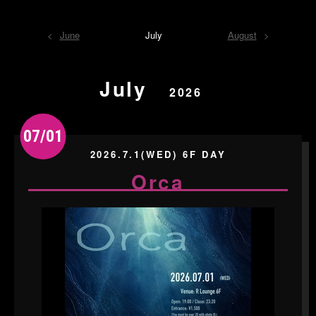
June
July
August
July
2026
07/01
2026.7.1(WED) 6F DAY
Orca