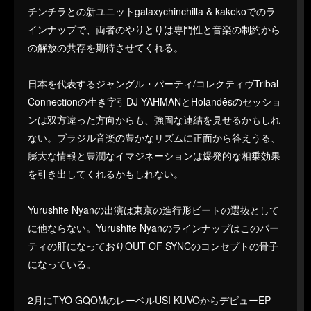
チンチラとの新ユニットgalaxychinchilla & kakekoでのラ
インナップで、両者のやりとりは専門性と音楽の制約から
の解放の共存を期待させてくれる。
日本を代表するジャングル・パーティ/コレクティヴTribal
Connectionの生き字引DJ YAHMANとHolandêsのセッショ
ンは双方違った方向からも、強固な連結を見せるかもしれ
ない。ブラジル音楽の豊かなリズムに正面から答えうる、
膨大な情報と豊潤なイマジネーションは爆発的な相乗効果
を引き出してくれるかもしれない。
Yurushite Nyanの出演は東京の進行形ビートの選抜として
に他ならない。Yurushite Nyanのラインナップはこのパー
ティの肝になっておりOUT OF SYNCのコンセプトの骨子
になっている。
2月にTYO GQOMのレーベルUSI KUVOからデビューEP