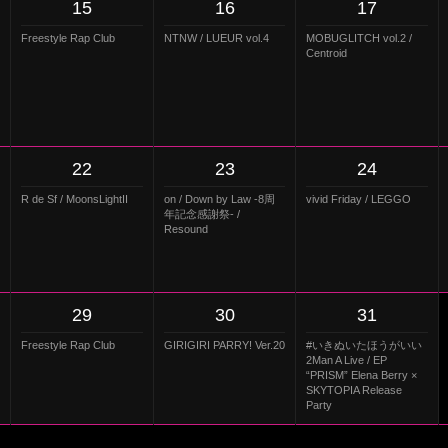
15
16
17
Freestyle Rap Club
NTNW / LUEUR vol.4
MOBUGLITCH vol.2 /
Centroid
22
23
24
R de Sf / MoonsLightII
on / Down by Law -8周
vivid Friday / LEGGO
年記念感謝祭- /
Resound
29
30
31
Freestyle Rap Club
GIRIGIRI PARRY! Ver.20
#いきぬいたほうがいい
2Man A Live / EP
“PRISM” Elena Berry ×
SKYTOPIA Release
Party