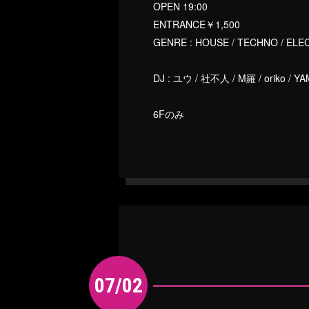
OPEN 19:00
ENTRANCE￥1,500
GENRE : HOUSE / TECHNO / EL
DJ : ユウ / 社不人 / M羅 / oriko / Y
6Fのみ
07/02