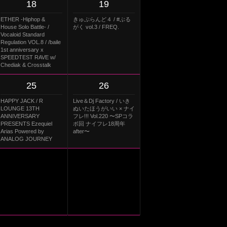
18
19
ETHER -Hiphop &
きゅぷらんど４ / #ぶる
House Solo Battle- /
がく vol.3 / FREQ.
Vocaloid Standard
Regulation VOL.8 / /baile
1st anniversary x
SPEEDTEST RAVE w/
Chediak & Crosstalk
25
26
HAPPY JACK / R
Live＆Dj Factory / いき
LOUNGE 13TH
ぬいたほうがいい × ナイ
ANNIVERSARY
フレ!!! Vol.220 〜SPコラ
PRESENTS Ezequiel
ボ回 ナイフレ18周年
Arias Powered by
after〜
ANALOG JOURNEY