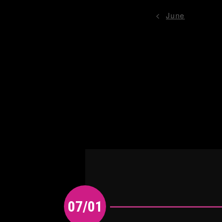
June
07/01