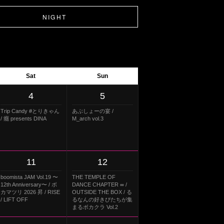
NIGHT
Sat
Sun
4
5
Trip Candy #とりきゃん
あぶしょーの宴 /
/ 癮 presents DINA
M_arch vol.3
11
12
boomista JAM Vol.19 〜
THE TEMPLE OF
12th Anniversary〜 / ボ
DANCE CHAPTER ∞ /
カマツリ 2026 昇 / RISE
OUTSIDE THE BOX / る
/ LIFT OFF
るなんの好きぴたちが集
まるボカクラ Vol.2