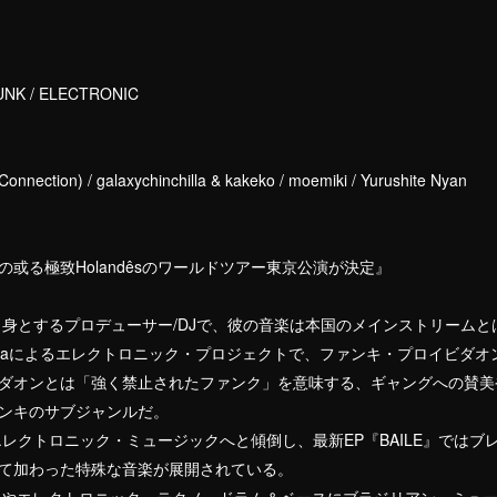
FUNK / ELECTRONIC
Connection) / galaxychinchilla & kakeko / moemiki / Yurushite Nyan
或る極致Holandêsのワールドツアー東京公演が決定』
ェを出身とするプロデューサー/DJで、彼の音楽は本国のメインストリーム
dro Motaによるエレクトロニック・プロジェクトで、ファンキ・プロイビ
ダオンとは「強く禁止されたファンク」を意味する、ギャングへの賛美
ンキのサブジャンルだ。
々にエレクトロニック・ミュージックへと傾倒し、最新EP『BAILE』では
て加わった特殊な音楽が展開されている。