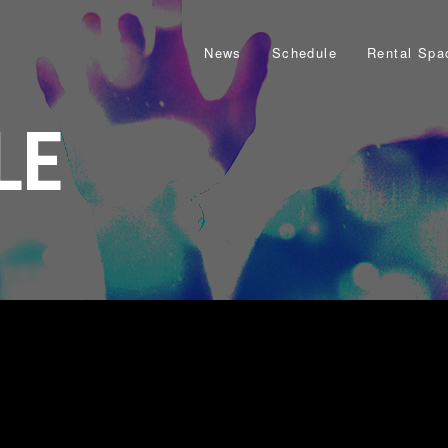
News
Schedule
Rental Spa
LE