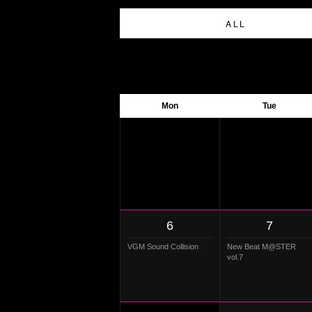
ALL
Mon
Tue
6
7
VGM Sound Collision
New Beat M@STER
vol.7