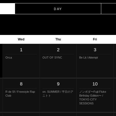
DAY
Wed
Thu
Fri
1
2
3
Orca
OUT OF SYNC
Be Lit / Attempt
8
9
10
R de Sf / Freestyle Rap
on. SUMMER / 平日のア
ノンボダ〜Fujii Fluke
Club
ニトト
Birthday Edition〜 /
TOKYO CITY
SESSIONS