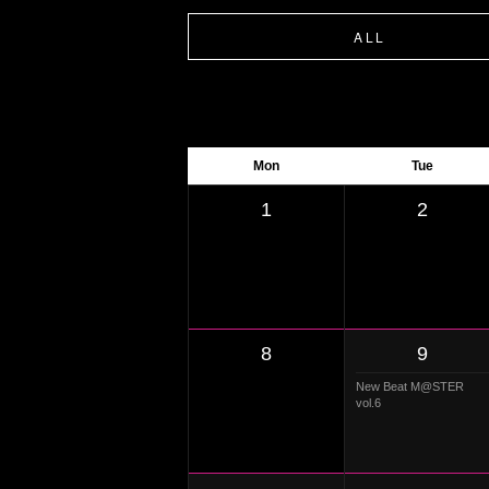
ALL
Mon
Tue
1
2
8
9
New Beat M@STER
vol.6