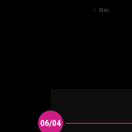
May
06/04