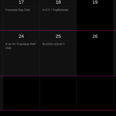
17
18
19
Freestyle Rap Club
H.O.F / TripBehinder
24
25
26
R de Sf / FreeStyle RAP
BLOOD LEGACY
Club