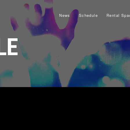
News
Schedule
Rental Spa
LE