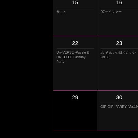
15
16
サニム
R7サイファー
22
23
Uni-VERSE -Pqzzle &
#いきぬいたほうがいい
ONCELEE Birthday
Vol.60
Party-
29
30
GIRIGIRI PARRY! Ver.19