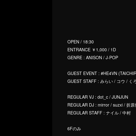
OPEN / 18:30
ENTRANCE ￥1,000 / 1D
GENRE : ANISON / J-POP
GUEST EVENT : #HE4VN (TAICHI
GUEST STAFF : みらい / コウ /
REGULAR VJ : dot_c / JUNJUN
REGULAR DJ : mirror / suzxi / 
REGULAR STAFF : ナイル / 中村
6Fのみ