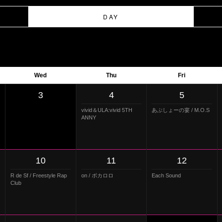
DAY
Wed
Thu
Fri
3
4
5
vivid＆ULA:vivid 5TH
あぶしょーの宴 / M.O.S
ANNY
10
11
12
R de Sf / Freestyle Rap
on / ボカロロ
Each Sound
Club