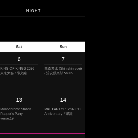
NIGHT
Sat
Sun
6
7
KING OF KINGS 2026
森森遊泳 (Shin shin yuei)
東京大会 / 導火線
/ 治安倶楽部 Vol.05
13
14
Monochrome Station -
MKL PARTY! / SmiNICO
Rapper’s Party-
Anniversary「爆誕」
verse.19