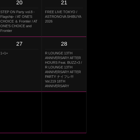
20
21
STEP ON Party vol.8 -
FREE LIVE TOKYO /
Flagship- / AT ONE'S
ASTRONOVA SHIBUYA
CHOICE ＆ Frontier / AT
2026
ONE'S CHOICE and
Frontier
27
28
1+1=
R LOUNGE 13TH
ANNIVERSARY AFTER
HOURS Feat. BUZZ×3 /
R LOUNGE 13TH
ANNIVERSARY AFTER
PARTY ナイフレ!!!
Vol.219 18TH
ANNIVERSARY