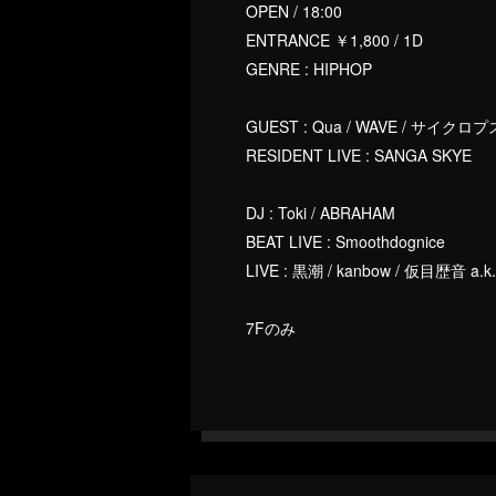
OPEN / 18:00
ENTRANCE ￥1,800 / 1D
GENRE : HIPHOP
GUEST : Qua / WAVE / サイク
RESIDENT LIVE : SANGA SKYE
DJ : Toki / ABRAHAM
BEAT LIVE : Smoothdognice
LIVE : 黒潮 / kanbow / 仮目歴音 a.k.a
7Fのみ